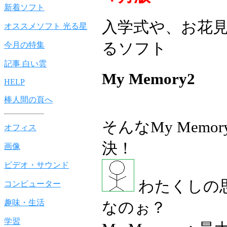
新着ソフト
入学式や、お花
オススメソフト 光る星
るソフト
今月の特集
記事 白い雲
My Memory2
HELP
棒人間の頁へ
そんなMy Memo
オフィス
決！
画像
ビデオ・サウンド
わたくしの
コンピューター
趣味・生活
なのぉ？
学習